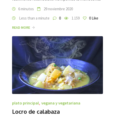
6 minutos
29 noviembre 2020
Less than a minute
0
1.159
0
Like
READ MORE
plato principal
,
vegana y vegetariana
Locro de calabaza