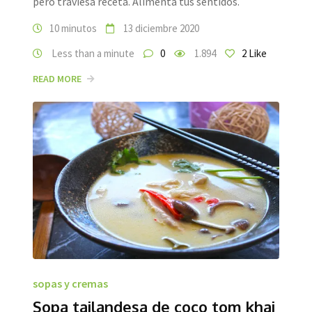
pero traviesa receta. Alimenta tus sentidos.
10 minutos
13 diciembre 2020
Less than a minute
0
1.894
2
Like
READ MORE
sopas y cremas
Sopa tailandesa de coco tom khai