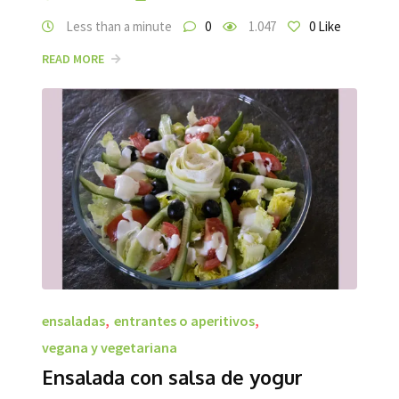
Less than a minute
0
1.047
0
Like
READ MORE
ensaladas
,
entrantes o aperitivos
,
vegana y vegetariana
Ensalada con salsa de yogur