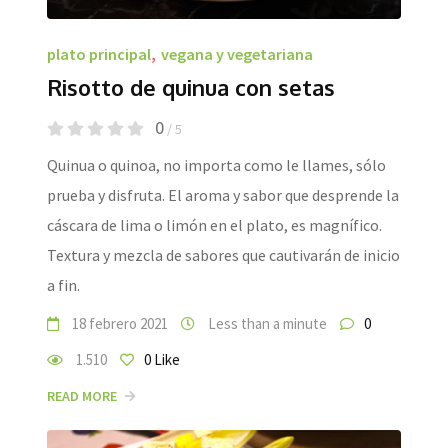
plato principal
,
vegana y vegetariana
Risotto de quinua con setas
0
/ 5
Quinua o quinoa, no importa como le llames, sólo
prueba y disfruta. El aroma y sabor que desprende la
cáscara de lima o limón en el plato, es magnífico.
Textura y mezcla de sabores que cautivarán de inicio
a fin.
18 febrero 2021
Less than a minute
0
1.510
0
Like
READ MORE