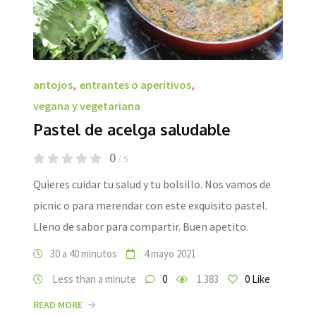
antojos
,
entrantes o aperitivos
,
vegana y vegetariana
Pastel de acelga saludable
0
/ 5
Quieres cuidar tu salud y tu bolsillo. Nos vamos de
picnic o para merendar con este exquisito pastel.
Lleno de sabor para compartir. Buen apetito.
30 a 40 minutos
4 mayo 2021
Less than a minute
0
1.383
0
Like
READ MORE