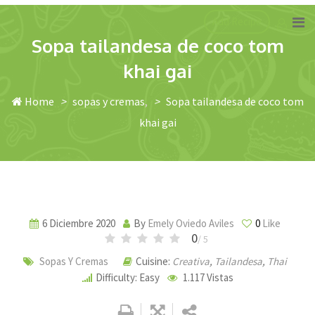
Skip
Add Recipe
to
Sopa tailandesa de coco tom
content
khai gai
Home
>
sopas y cremas
>
Sopa tailandesa de coco tom
khai gai
6 Diciembre 2020
By
Emely Oviedo Aviles
0
Like
0
/ 5
Sopas Y Cremas
Cuisine:
Creativa
,
Tailandesa
,
Thai
Difficulty: Easy
1.117
Vistas