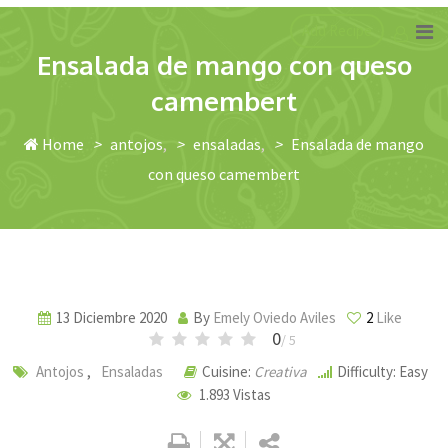
Skip
Add Recipe
to
Ensalada de mango con queso
content
camembert
Home
>
antojos
>
ensaladas
>
Ensalada de mango
con queso camembert
13 Diciembre 2020
By
Emely Oviedo Aviles
2
Like
0
/ 5
Antojos
,
Ensaladas
Cuisine:
Creativa
Difficulty: Easy
1.893
Vistas