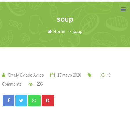
Skip
Add Recipe
to
soup
content
Home
>
soup
Emely Oviedo Aviles
15 mayo 2020
0
Comments
286
Whatsapp
Pinterest