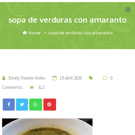
Skip
Add Recipe
to
sopa de verduras con amaranto
content
Home
>
sopa de verduras con amaranto
Emely Oviedo Aviles
19 abril 2020
0
Comments
312
Whatsapp
Pinterest