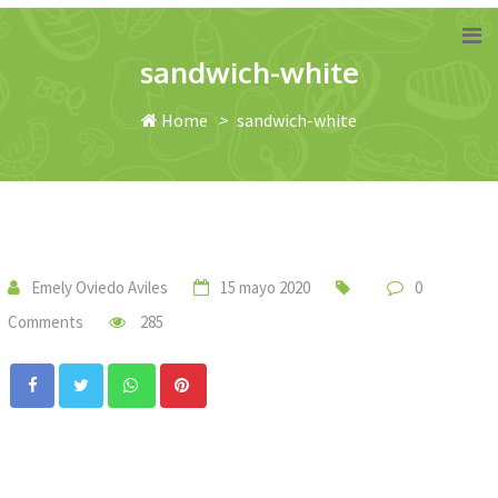
Skip
Add Recipe
to
sandwich-white
content
Home
>
sandwich-white
Emely Oviedo Aviles
15 mayo 2020
0
Comments
285
Whatsapp
Pinterest