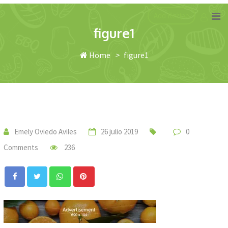
Skip
Add Recipe
to
figure1
content
Home
>
figure1
Emely Oviedo Aviles
26 julio 2019
0
Comments
236
Whatsapp
Pinterest