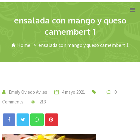
Skip
Add Recipe
to
ensalada con mango y queso
content
camembert 1
Home
>
ensalada con mango y queso camembert 1
Emely Oviedo Aviles
4 mayo 2021
0
Comments
213
Whatsapp
Pinterest