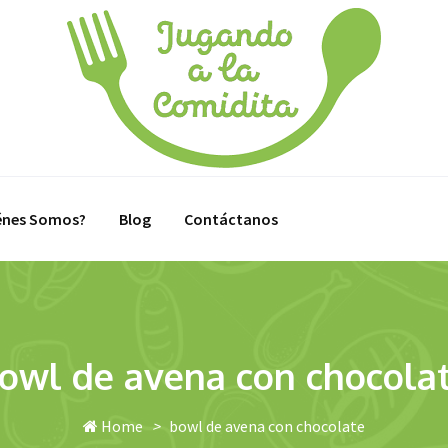
énes Somos?
Blog
Contáctanos
owl de avena con chocola
Home
>
bowl de avena con chocolate