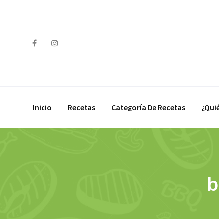
Skip
to
content
Inicio
Recetas
Categoría De Recetas
¿Qui
b