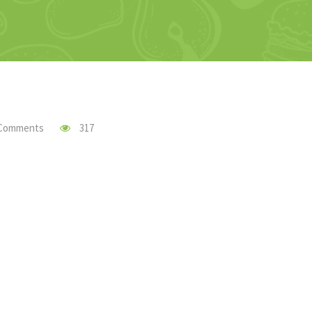
 Comments
317
terest