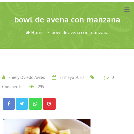
Skip
Add Recipe
to
bowl de avena con manzana
content
Home
>
bowl de avena con manzana
Emely Oviedo Aviles
22 mayo 2020
0
Comments
295
Whatsapp
Pinterest