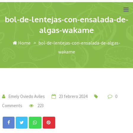
Skip
Add Recipe
to
bol-de-lentejas-con-ensalada-de-
content
algas-wakame
Home
>
bol-de-lentejas-con-ensalada-de-algas-
wakame
Emely Oviedo Aviles
23 febrero 2024
0
Comments
223
Whatsapp
Pinterest